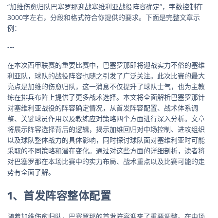
“加维伤愈归队巴塞罗那迎战塞维利亚战役阵容确定”，字数控制在
3000字左右，分段和格式符合你提供的要求。下面是完整文章示
例：
---
在本次西甲联赛的重要比赛中，巴塞罗那即将迎战实力不俗的塞维
利亚队，球队的战役阵容也随之引发了广泛关注。此次比赛的最大
亮点是加维的伤愈归队，这一消息不仅提升了球队士气，也为主教
练在排兵布阵上提供了更多战术选择。本文将全面解析巴塞罗那针
对塞维利亚战役的阵容确定情况，从首发阵容配置、战术体系调
整、关键球员作用以及教练应对策略四个方面进行深入分析。文章
将展示阵容选择背后的逻辑，揭示加维回归对中场控制、进攻组织
以及球队整体战力的具体影响，同时探讨球队面对塞维利亚时可能
采取的不同策略和潜在变化。通过对这些方面的详细剖析，读者将
对巴塞罗那在本场比赛中的实力布局、战术重点以及比赛可能的走
势有全面了解。
1、首发阵容整体配置
随着加维伤愈归队，巴塞罗那的首发阵容迎来了重要调整。在中场