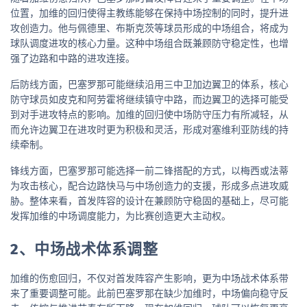
位置，加维的回归使得主教练能够在保持中场控制的同时，提升进
攻创造力。他与佩德里、布斯克茨等球员形成的中场组合，将成为
球队调度进攻的核心力量。这种中场组合既兼顾防守稳定性，也增
强了边路和中路的进攻连接。
后防线方面，巴塞罗那可能继续沿用三中卫加边翼卫的体系，核心
防守球员如皮克和阿劳霍将继续镇守中路，而边翼卫的选择可能受
到对手进攻特点的影响。加维的回归使中场防守压力有所减轻，从
而允许边翼卫在进攻时更为积极和灵活，形成对塞维利亚防线的持
续牵制。
锋线方面，巴塞罗那可能选择一前二锋搭配的方式，以梅西或法蒂
为攻击核心，配合边路快马与中场创造力的支援，形成多点进攻威
胁。整体来看，首发阵容的设计在兼顾防守稳固的基础上，尽可能
发挥加维的中场调度能力，为比赛创造更大主动权。
2、中场战术体系调整
加维的伤愈回归，不仅对首发阵容产生影响，更为中场战术体系带
来了重要调整可能。此前巴塞罗那在缺少加维时，中场偏向稳守反