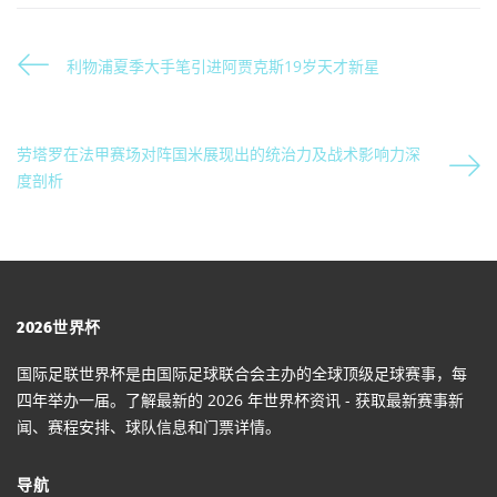
利物浦夏季大手笔引进阿贾克斯19岁天才新星
劳塔罗在法甲赛场对阵国米展现出的统治力及战术影响力深
度剖析
2026世界杯
国际足联世界杯是由国际足球联合会主办的全球顶级足球赛事，每
四年举办一届。了解最新的 2026 年世界杯资讯 - 获取最新赛事新
闻、赛程安排、球队信息和门票详情。
导航