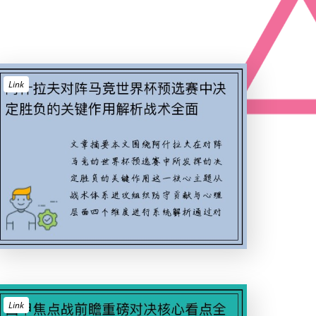
Link
Link