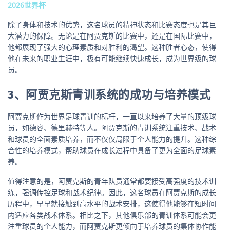
2026世界杯
除了身体和技术的优势，这名球员的精神状态和比赛态度也是其巨
大潜力的保障。无论是在阿贾克斯的比赛中，还是在国际比赛中，
他都展现了强大的心理素质和对胜利的渴望。这种胜者心态，使得
他在未来的职业生涯中，极有可能继续快速成长，成为世界级的球
员。
3、阿贾克斯青训系统的成功与培养模式
阿贾克斯作为世界足球青训的标杆，一直以来培养了大量的顶级球
员，如德容、德里赫特等人。阿贾克斯的青训系统注重技术、战术
和球员的全面素质培养，而不仅仅局限于个人能力的提升。这种综
合性的培养模式，帮助球员在成长过程中具备了更为全面的足球素
养。
值得注意的是，阿贾克斯的青年队员通常都要接受高强度的技术训
练，强调传控足球和战术纪律。因此，这名球员在阿贾克斯的成长
历程中，早早就接触到高水平的战术安排，这使得他能够在短时间
内适应各类战术体系。相比之下，其他俱乐部的青训体系可能会更
注重球员的个人能力，而阿贾克斯更倾向于培养球员的集体协作能