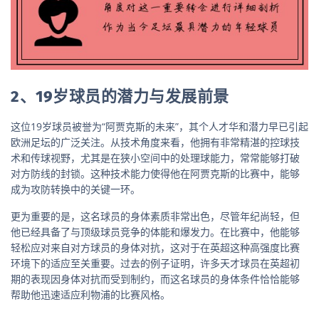
2、19岁球员的潜力与发展前景
这位19岁球员被誉为“阿贾克斯的未来”，其个人才华和潜力早已引起
欧洲足坛的广泛关注。从技术角度来看，他拥有非常精湛的控球技
术和传球视野，尤其是在狭小空间中的处理球能力，常常能够打破
对方防线的封锁。这种技术能力使得他在阿贾克斯的比赛中，能够
成为攻防转换中的关键一环。
更为重要的是，这名球员的身体素质非常出色，尽管年纪尚轻，但
他已经具备了与顶级球员竞争的体能和爆发力。在比赛中，他能够
轻松应对来自对方球员的身体对抗，这对于在英超这种高强度比赛
环境下的适应至关重要。过去的例子证明，许多天才球员在英超初
期的表现因身体对抗而受到制约，而这名球员的身体条件恰恰能够
帮助他迅速适应利物浦的比赛风格。