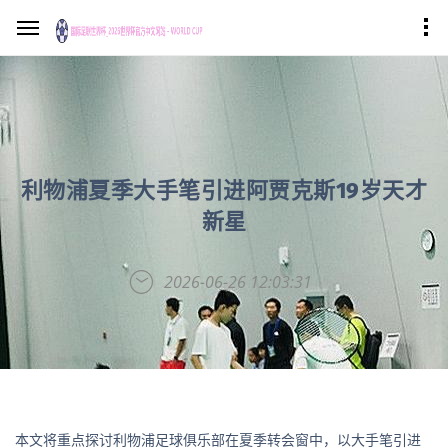
利物浦夏季大手笔引进阿贾克斯19岁天才
新星
2026-06-26 12:03:31
本文将重点探讨利物浦足球俱乐部在夏季转会窗中，以大手笔引进