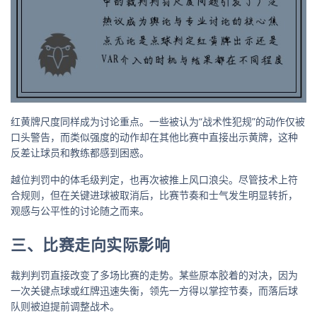
红黄牌尺度同样成为讨论重点。一些被认为“战术性犯规”的动作仅被
口头警告，而类似强度的动作却在其他比赛中直接出示黄牌，这种
反差让球员和教练都感到困惑。
越位判罚中的体毛级判定，也再次被推上风口浪尖。尽管技术上符
合规则，但在关键进球被取消后，比赛节奏和士气发生明显转折，
观感与公平性的讨论随之而来。
三、比赛走向实际影响
裁判判罚直接改变了多场比赛的走势。某些原本胶着的对决，因为
一次关键点球或红牌迅速失衡，领先一方得以掌控节奏，而落后球
队则被迫提前调整战术。