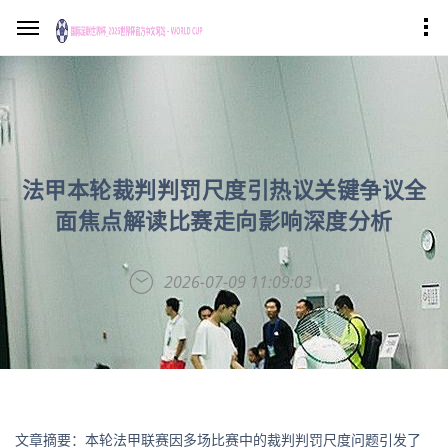
法甲本轮裁判判罚尺度引热议关键争议全
面焦点解读比赛走向影响深度分析
2026-07-09 11:09:03
文章摘要：本轮法甲联赛因多场比赛中的裁判判罚尺度问题引发了