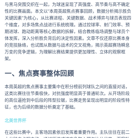
与黑马突围交织在一起，为球迷呈现了高强度、高节奏与高不确定
性的比赛画面。本文以“本周英超焦点赛事回顾，数据分析揭示胜负
关键因素”为核心，从比赛进程、关键数据、战术博弈与球员表现四
个维度，对多场焦点战进行系统梳理。通过控球率、射门效率、预
期进球、跑动距离等核心数据的拆解，结合教练临场调整与球员个
体发挥，深入分析胜负背后的决定性因素。文章不仅还原比赛本身
的竞技脉络，也试图从数据与战术的交叉视角，揭示英超赛场瞬息
万变的竞争逻辑，为理解比赛结果提供更加理性、立体的观察框
架。
一、焦点赛事整体回顾
本周英超的焦点赛事主要集中在积分榜前列球队之间的直接对话，
这类比赛往往节奏极快，对抗强度明显高于普通轮次。从开场阶段
的高位逼抢到中后段的阵型拉锯，比赛走势呈现出明显的阶段性特
征，也为后续的数据分析奠定了基础。
北美世界杯
在这些比赛中，主客场因素依旧发挥着重要作用。主队往往在前二