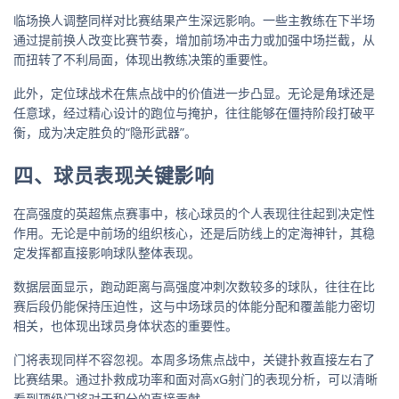
临场换人调整同样对比赛结果产生深远影响。一些主教练在下半场
通过提前换人改变比赛节奏，增加前场冲击力或加强中场拦截，从
而扭转了不利局面，体现出教练决策的重要性。
此外，定位球战术在焦点战中的价值进一步凸显。无论是角球还是
任意球，经过精心设计的跑位与掩护，往往能够在僵持阶段打破平
衡，成为决定胜负的“隐形武器”。
四、球员表现关键影响
在高强度的英超焦点赛事中，核心球员的个人表现往往起到决定性
作用。无论是中前场的组织核心，还是后防线上的定海神针，其稳
定发挥都直接影响球队整体表现。
数据层面显示，跑动距离与高强度冲刺次数较多的球队，往往在比
赛后段仍能保持压迫性，这与中场球员的体能分配和覆盖能力密切
相关，也体现出球员身体状态的重要性。
门将表现同样不容忽视。本周多场焦点战中，关键扑救直接左右了
比赛结果。通过扑救成功率和面对高xG射门的表现分析，可以清晰
看到顶级门将对于积分的直接贡献。