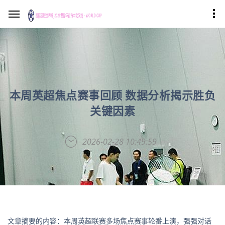
本周英超焦点赛事回顾 数据分析揭示胜负
关键因素
2026-02-28 10:49:59
文章摘要的内容：本周英超联赛多场焦点赛事轮番上演，强强对话