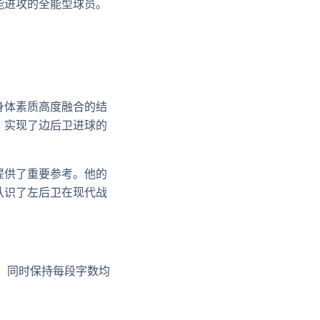
能进攻的全能型球员。
身体素质高度融合的结
，实现了边后卫进球的
提供了重要参考。他的
认识了左后卫在现代战
，同时保持每段字数均