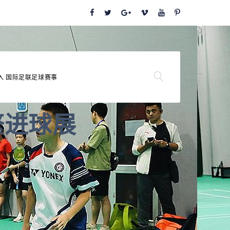
入 国际足联足球赛事
繁进球展