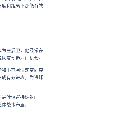
角度和距离下都能有效
作为左后卫，他经常在
或队友创造射门机会。
势和小范围快速变向突
完成有效进攻，为进球
在最佳位置接球射门。
整体战术布置。