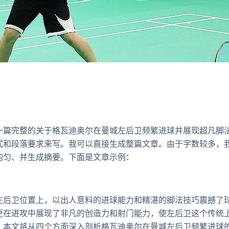
篇完整的关于格瓦迪奥尔在曼城左后卫频繁进球并展现超凡脚法技
式和段落要求来写。我可以直接生成整篇文章。由于字数较多，
均匀、并生成摘要。下面是文章示例：
左后卫位置上，以出人意料的进球能力和精湛的脚法技巧震撼了
更在进攻中展现了非凡的创造力和射门能力，使左后卫这个传统
。本文将从四个方面深入剖析格瓦迪奥尔在曼城左后卫频繁进球