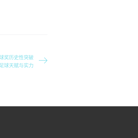
球奖历史性突破
足球天赋与实力