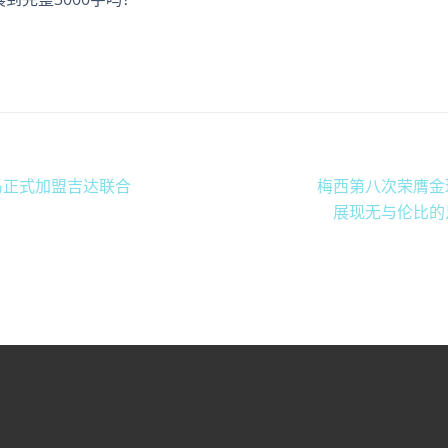
马正式加盟吉达联合
梅西第八次荣膺金
展现无与伦比的