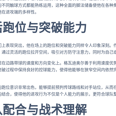
的不同触球方式都能熟练运用，这种全面的脚法储备使他在各种
他在进攻端的多样性。
活跑位与突破能力
门上表现突出，他在场上的跑位和突破能力同样令人印象深刻。
，通过灵活的跑位拉开空间，吸引对方防守注意力，同时为自己
现在边路带球的速度和方向变化上。格瓦迪奥尔善于利用速度优
突破过程中保持良好的控球能力，使得他能够在狭窄空间内依然
的跑位意识非常出色，能够提前预判传球路线和对手站位，从而
的结合，使得他的进攻行为不仅是个人能力的展示，更符合球队
队配合与战术理解