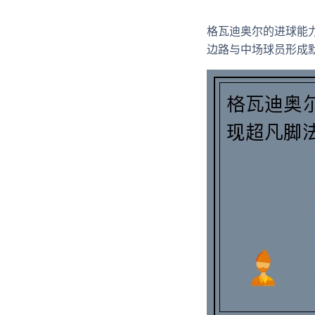
格瓦迪奥尔的进球能
边路与中场球员形成