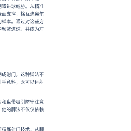
制造进球威胁。从精准
全面支撑，格瓦迪奥尔
的样本。通过对这些方
中频繁进球，并成为左
完成射门，这种脚法不
对手意料，既可以远射
传和盘带吸引防守注意
。他的脚法不仅仅依赖
断精炼射门技术，从脚