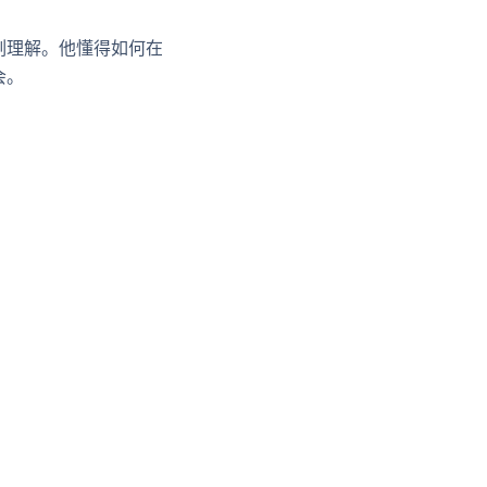
刻理解。他懂得如何在
会。