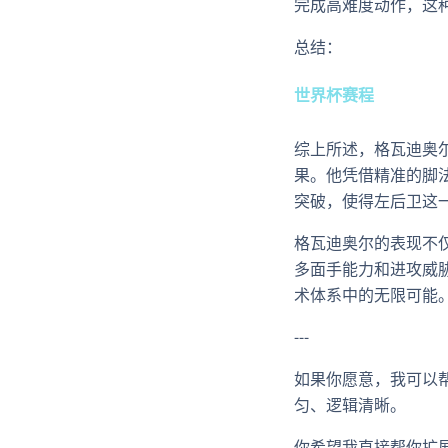
完成高难度动作，这
总结：
世界杯赛程
综上所述，格瓦迪奥
果。他凭借精准的脚
突破，使得左后卫这
格瓦迪奥尔的表现不
多面手能力和进攻威
术体系中的无限可能
---
如果你愿意，我可以帮
匀、逻辑清晰。
你希望我直接帮你扩展