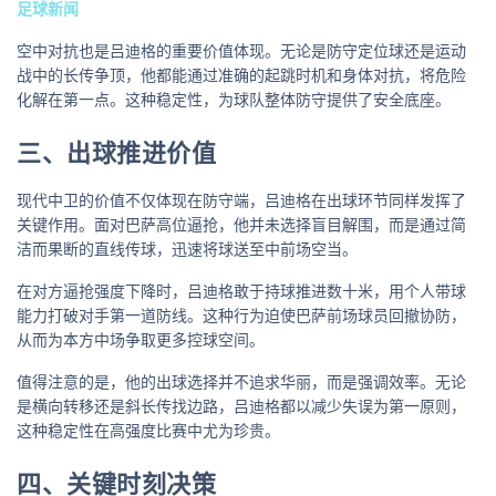
足球新闻
空中对抗也是吕迪格的重要价值体现。无论是防守定位球还是运动
战中的长传争顶，他都能通过准确的起跳时机和身体对抗，将危险
化解在第一点。这种稳定性，为球队整体防守提供了安全底座。
三、出球推进价值
现代中卫的价值不仅体现在防守端，吕迪格在出球环节同样发挥了
关键作用。面对巴萨高位逼抢，他并未选择盲目解围，而是通过简
洁而果断的直线传球，迅速将球送至中前场空当。
在对方逼抢强度下降时，吕迪格敢于持球推进数十米，用个人带球
能力打破对手第一道防线。这种行为迫使巴萨前场球员回撤协防，
从而为本方中场争取更多控球空间。
值得注意的是，他的出球选择并不追求华丽，而是强调效率。无论
是横向转移还是斜长传找边路，吕迪格都以减少失误为第一原则，
这种稳定性在高强度比赛中尤为珍贵。
四、关键时刻决策