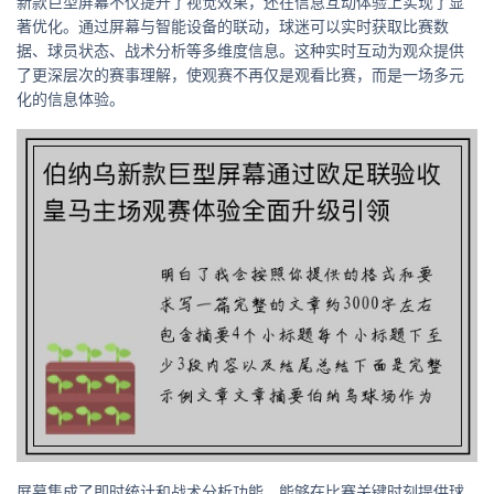
新款巨型屏幕不仅提升了视觉效果，还在信息互动体验上实现了显
著优化。通过屏幕与智能设备的联动，球迷可以实时获取比赛数
据、球员状态、战术分析等多维度信息。这种实时互动为观众提供
了更深层次的赛事理解，使观赛不再仅是观看比赛，而是一场多元
化的信息体验。
屏幕集成了即时统计和战术分析功能，能够在比赛关键时刻提供球