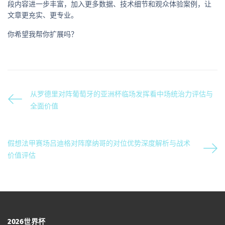
段内容进一步丰富，加入更多数据、技术细节和观众体验案例，让
文章更充实、更专业。
你希望我帮你扩展吗？
从罗德里对阵葡萄牙的亚洲杯临场发挥看中场统治力评估与
全面价值
假想法甲赛场吕迪格对阵摩纳哥的对位优势深度解析与战术
价值评估
2026世界杯