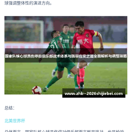
球强调整体性的演进方向。
总结：
北美世界杯
总体而言，国家队核心球员伤停对俱乐部而言既是挑战，也是检验