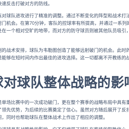
快速反击打破对方的防线。
练对球队进攻进行了精准的调整。通过不断变化的阵型和战术打
射门机会。在第70分钟，客队的控球率有所提高，并通过一系列
处在一个相对空旷的地带，而对方的防守球员则被其他队员吸引
划的战术安排，球队为韦勒图创造了能够远射破门的机会。此时
是能够在短时间内作出最佳的进攻选择。这一切都离不开教练的
球对球队整体战略的影
是单场比赛中的一次成功破门，更在整个赛季的战略布局中具有
了领先优势，为后续的比赛奠定了信心。虽然对方随后展开了反
间，同时也帮助球队在整体战术上作出了相应的调整。