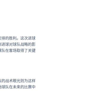
安排的胜利。这次进球
到进球对球队战略的影
球队在客场取得了关键
练的战术眼光则为这样
励球队在未来的比赛中