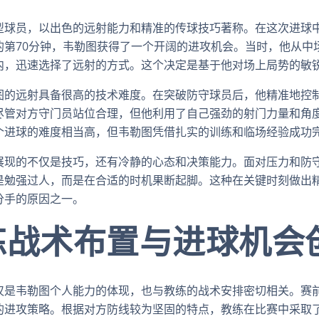
型球员，以出色的远射能力和精准的传球技巧著称。在这次进球
的第70分钟，韦勒图获得了一个开阔的进攻机会。当时，他从中
内，迅速选择了远射的方式。这个决定是基于他对场上局势的敏
图的远射具备很高的技术难度。在突破防守球员后，他精准地控
尽管对方守门员站位合理，但他利用了自己强劲的射门力量和角
个进球的难度相当高，但韦勒图凭借扎实的训练和临场经验成功
展现的不仅是技巧，还有冷静的心态和决策能力。面对压力和防
是勉强过人，而是在合适的时机果断起脚。这种在关键时刻做出
分手的原因之一。
练战术布置与进球机会
仅是韦勒图个人能力的体现，也与教练的战术安排密切相关。赛
的进攻策略。根据对方防线较为坚固的特点，教练在比赛中采取