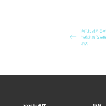
迪巴拉对阵英
与战术价值深
评估