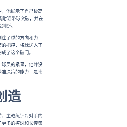
中，他展示了自己极高
场附近带球突破，并在
锐判断。
制住了球的方向和力
度的把控，将球送入了
完成了这个破门。
守球员的紧逼，他并没
精准决策的能力，是韦
创造
前，主教练针对对手的
了更多的控球和长传策