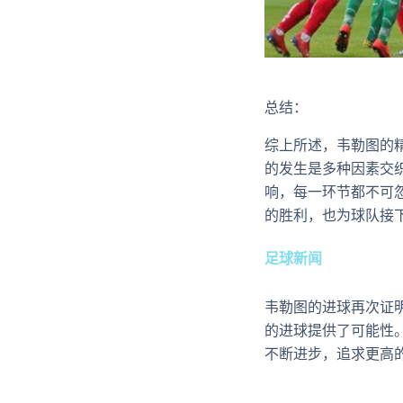
总结：
综上所述，韦勒图的
的发生是多种因素交
响，每一环节都不可
的胜利，也为球队接
足球新闻
韦勒图的进球再次证
的进球提供了可能性
不断进步，追求更高