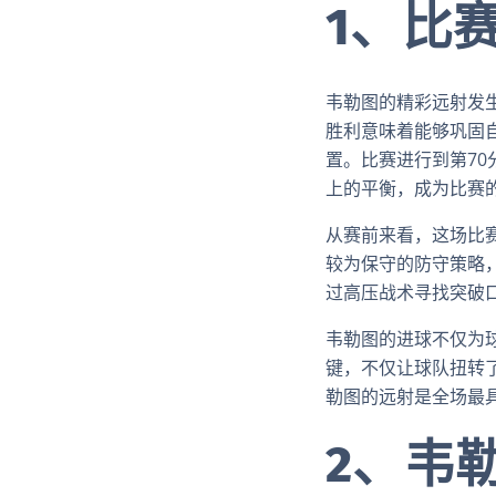
1、比
韦勒图的精彩远射发
胜利意味着能够巩固
置。比赛进行到第7
上的平衡，成为比赛
从赛前来看，这场比
较为保守的防守策略
过高压战术寻找突破
韦勒图的进球不仅为
键，不仅让球队扭转
勒图的远射是全场最
2、韦