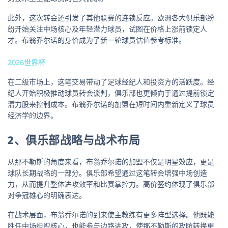
此外，这次转会还引发了其他联赛的连锁反应。欧洲各大俱乐部纷
纷开始关注中场核心及年轻潜力球员，试图在价格上涨前锁定人
才。布翁乔尔诺的身价成为了新一轮球员估值参考标准。
2026世界杯
在二级市场上，这笔交易带动了足球经纪人和投资方的活跃度。经
纪人开始积极推动球员转会谈判，俱乐部也更倾向于通过提前锁定
潜力股来控制成本。布翁乔尔诺的加盟在短时间内重新定义了球员
经济学的边界。
2、俱乐部战略与战术布局
从那不勒斯的角度来看，布翁乔尔诺的加盟不仅是明星效应，更是
球队长期战略的一部分。俱乐部希望通过这笔转会增强中场创造
力，从而提升整体进攻效率和比赛掌控力。高价签约体现了俱乐部
对争冠雄心的明确表达。
在战术层面，布翁乔尔诺的到来使主教练有更多阵型选择。他既能
胜任中场组织核心，也能参与边路进攻，使那不勒斯的攻防转换更