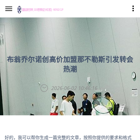
布翁乔尔诺创高价加盟那不勒斯引发转会
热潮
2026-06-02 10:46:16
好的，我可以帮你生成一篇完整的文章，按照你提供的要求和格式