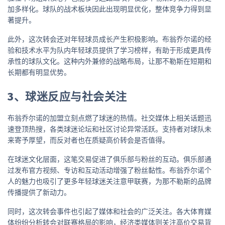
加多样化。球队的战术板块因此出现明显优化，整体竞争力得到显
著提升。
此外，这次转会还对年轻球员成长产生积极影响。布翁乔尔诺的经
验和技术水平为队内年轻球员提供了学习榜样，有助于形成更具传
承性的球队文化。这种内外兼修的战略布局，让那不勒斯在短期和
长期都有明显优势。
3、球迷反应与社会关注
布翁乔尔诺的加盟立刻点燃了球迷的热情。社交媒体上相关话题迅
速登顶热搜，各类球迷论坛和社区讨论异常活跃。支持者对球队未
来寄予厚望，而反对者也在质疑高价转会是否值得。
在球迷文化层面，这笔交易促进了俱乐部与粉丝的互动。俱乐部通
过发布官方视频、专访和互动活动增强了粉丝黏性。布翁乔尔诺个
人的魅力也吸引了更多年轻球迷关注意甲联赛，为那不勒斯的品牌
传播提供了新动力。
同时，这次转会事件也引起了媒体和社会的广泛关注。各大体育媒
体纷纷分析转会对联赛格局的影响，经济类媒体则关注高价交易背