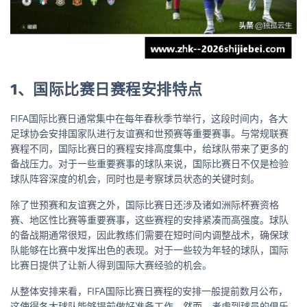
1、国际比赛日赛程安排特点
FIFA国际比赛日通常集中在每年春秋季节举行，这段时间内，各大
足球协会安排国家队进行友谊赛和世预赛等重要赛事。与常规联赛
赛程不同，国际比赛日的赛程安排高度集中，给球队带来了更多的
备战压力。对于一些重要赛事的球队来说，国际比赛日不仅是检验
球队阵容深度的机会，同时也是考察球员状态的关键时刻。
除了世预赛和友谊赛之外，国际比赛日还涉及诸如洲际杯赛资格
赛、地区性比赛等重要赛事，这些赛程的安排紧凑而高强度。球队
的备战期通常很短，因此教练们需要在短时间内调整战术，确保球
队能够在比赛中发挥出色的表现。对于一些较为年轻的球队，国际
比赛日提供了让新人得到国际大赛经验的机会。
从整体安排来看，FIFA国际比赛日赛程的安排一般提前数月公布，
这使得各大球队能够提前做好准备工作。然而，考虑到球员的俱乐