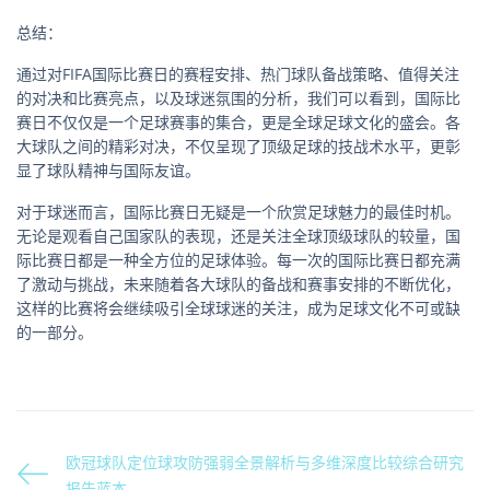
总结：
通过对FIFA国际比赛日的赛程安排、热门球队备战策略、值得关注
的对决和比赛亮点，以及球迷氛围的分析，我们可以看到，国际比
赛日不仅仅是一个足球赛事的集合，更是全球足球文化的盛会。各
大球队之间的精彩对决，不仅呈现了顶级足球的技战术水平，更彰
显了球队精神与国际友谊。
对于球迷而言，国际比赛日无疑是一个欣赏足球魅力的最佳时机。
无论是观看自己国家队的表现，还是关注全球顶级球队的较量，国
际比赛日都是一种全方位的足球体验。每一次的国际比赛日都充满
了激动与挑战，未来随着各大球队的备战和赛事安排的不断优化，
这样的比赛将会继续吸引全球球迷的关注，成为足球文化不可或缺
的一部分。
欧冠球队定位球攻防强弱全景解析与多维深度比较综合研究
报告蓝本