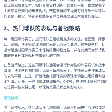
部比赛和联赛压力，如何合理安排训练与比赛的平衡，依然是每个
主教练需要面对的重要挑战。赛程安排的不均衡可能导致一些球队
的表现不稳定，特别是那些多名球员身处欧洲五大联赛的强队。
2、热门球队的表现与备战策略
每一届国际比赛日，热门球队总是吸引最多的关注。像巴西、阿根
廷、德国、法国等足球强国的表现尤为受到关注。这些球队的目标
通常是通过国际比赛日来保持阵容的稳定性，并在此期间为即将到
来的世界杯或洲际杯赛做最后的冲刺。
在备战策略上，这些顶级球队通常会进行针对性的阵容调试和战术
演练。法国队近期的国际比赛日备战就表明，主帅德尚更注重球队
的攻防平衡，在这一阶段他会根据球员的表现来调整出场阵容和战
术打法。此外，一些顶级球员如梅西、C罗等，往往在比赛日之前的
友谊赛中被安排出场，以保持其竞技状态和影响力。
足球新闻
除了调整战术，热门球队还会利用国际比赛日期间进行心理和体能