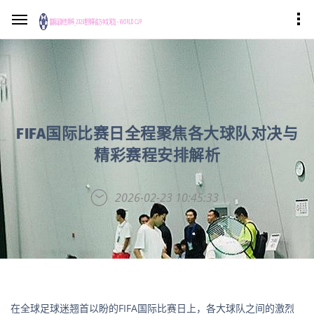
FIFA国际比赛日全程聚焦各大球队对决与
精彩赛程安排解析
2026-02-23 10:45:33
在全球足球迷翘首以盼的FIFA国际比赛日上，各大球队之间的激烈