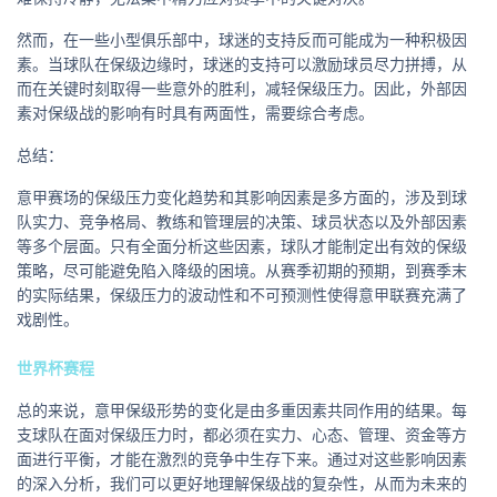
然而，在一些小型俱乐部中，球迷的支持反而可能成为一种积极因
素。当球队在保级边缘时，球迷的支持可以激励球员尽力拼搏，从
而在关键时刻取得一些意外的胜利，减轻保级压力。因此，外部因
素对保级战的影响有时具有两面性，需要综合考虑。
总结：
意甲赛场的保级压力变化趋势和其影响因素是多方面的，涉及到球
队实力、竞争格局、教练和管理层的决策、球员状态以及外部因素
等多个层面。只有全面分析这些因素，球队才能制定出有效的保级
策略，尽可能避免陷入降级的困境。从赛季初期的预期，到赛季末
的实际结果，保级压力的波动性和不可预测性使得意甲联赛充满了
戏剧性。
世界杯赛程
总的来说，意甲保级形势的变化是由多重因素共同作用的结果。每
支球队在面对保级压力时，都必须在实力、心态、管理、资金等方
面进行平衡，才能在激烈的竞争中生存下来。通过对这些影响因素
的深入分析，我们可以更好地理解保级战的复杂性，从而为未来的