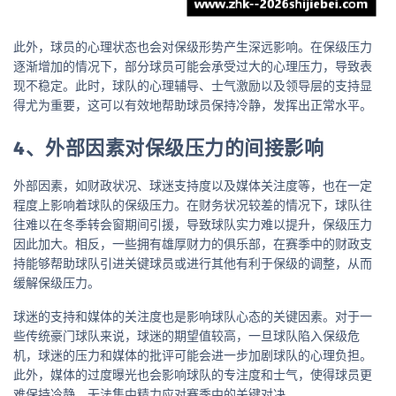
此外，球员的心理状态也会对保级形势产生深远影响。在保级压力
逐渐增加的情况下，部分球员可能会承受过大的心理压力，导致表
现不稳定。此时，球队的心理辅导、士气激励以及领导层的支持显
得尤为重要，这可以有效地帮助球员保持冷静，发挥出正常水平。
4、外部因素对保级压力的间接影响
外部因素，如财政状况、球迷支持度以及媒体关注度等，也在一定
程度上影响着球队的保级压力。在财务状况较差的情况下，球队往
往难以在冬季转会窗期间引援，导致球队实力难以提升，保级压力
因此加大。相反，一些拥有雄厚财力的俱乐部，在赛季中的财政支
持能够帮助球队引进关键球员或进行其他有利于保级的调整，从而
缓解保级压力。
球迷的支持和媒体的关注度也是影响球队心态的关键因素。对于一
些传统豪门球队来说，球迷的期望值较高，一旦球队陷入保级危
机，球迷的压力和媒体的批评可能会进一步加剧球队的心理负担。
此外，媒体的过度曝光也会影响球队的专注度和士气，使得球员更
难保持冷静，无法集中精力应对赛季中的关键对决。