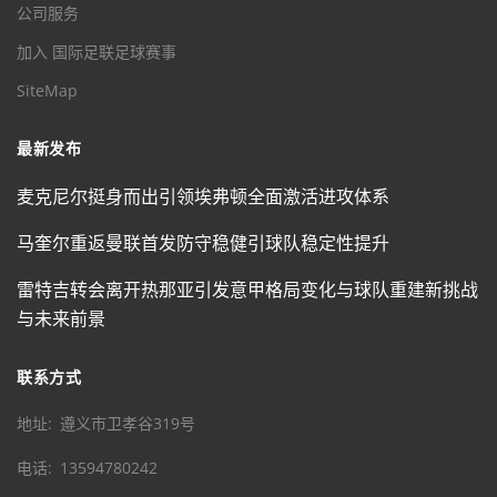
公司服务
加入 国际足联足球赛事
SiteMap
最新发布
麦克尼尔挺身而出引领埃弗顿全面激活进攻体系
马奎尔重返曼联首发防守稳健引球队稳定性提升
雷特吉转会离开热那亚引发意甲格局变化与球队重建新挑战
与未来前景
联系方式
地址
遵义市卫孝谷319号
电话
13594780242