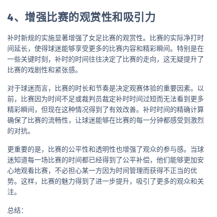
4、增强比赛的观赏性和吸引力
补时新规的实施显著增强了女足比赛的观赏性。比赛的实际净打时
间延长，使得球迷能够享受更多的比赛内容和精彩瞬间。特别是在
一些关键时刻，补时的时间往往决定了比赛的走向，这无疑提升了
比赛的戏剧性和紧张感。
对于球迷而言，比赛的时长和节奏是决定观赛体验的重要因素。以
前，比赛因为时间不足或裁判员裁定补时时间过短而无法看到更多
精彩瞬间，但现在这种情况得到了有效改善。补时时间的精确计算
确保了比赛的流畅性，让球迷能够在比赛的每一分钟都感受到激烈
的对抗。
更重要的是，比赛的公平性和透明性也增强了观众的参与感。当球
迷知道每一场比赛的时间都已经得到了公平补偿，他们能够更加安
心地观看比赛，不必担心某一方因为时间管理而获得不正当的优
势。这样，比赛的魅力得到了进一步提升，吸引了更多的观众和关
注。
总结：