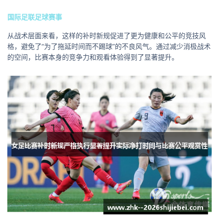
国际足联足球赛事
从战术层面来看，这样的补时新规促进了更为健康和公平的竞技风
格，避免了“为了拖延时间而不踢球”的不良风气。通过减少消极战术
的空间，比赛本身的竞争力和观看体验得到了显著提升。