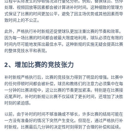
过程中实际发生的停顿情况进行量化分析。例如，替换球员、伤停
处理、视频回放等因素都会被计算进补时时间。这种细致的管理方
式保证了比赛的时间更加公平，避免了因主场优势或其他因素而导
致时间上的不公正。
此外，严格执行补时新规还促使球队更加注重比赛的节奏和效率。
因为每一场比赛的时间都会被最大限度地利用，球队必须在有限的
时间内尽可能地发挥出最佳水平。这种新规的实施无疑会提高比赛
的整体竞技水平和表现。
2、增加比赛的竞技张力
补时新规严格执行后，比赛的竞技张力得到了明显的增强。比赛中
的任何停顿时间都会被补偿，球员和教练们的注意力必须集中在每
一分钟的比赛进程中，这让比赛的节奏更加紧凑。特别是在比赛接
近尾声时，补时的新规让比赛不仅延续了更长时间，还增加了决胜
时刻的紧迫感。
以前，由于补时的时间不够准确或不够长，许多比赛的结局可能在
一方没有准备好的情况下突然产生变化。但现在，通过严格执行补
时新规，比赛最后几分钟的决定性时刻得到了合理的补偿和延续。