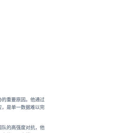
胁的重要原因。他通过
应，是单一数据难以完
国队的高强度对抗，他