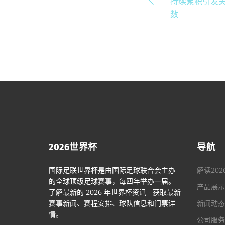
持续累积引发
数
2026世界杯
导航
国际足联世界杯是由国际足球联合会主办
解读20
的全球顶级足球赛事，每四年举办一届。
产品展示
了解最新的 2026 年世界杯资讯 - 获取最新
赛事新闻、赛程安排、球队信息和门票详
新闻动态
情。
公司服务