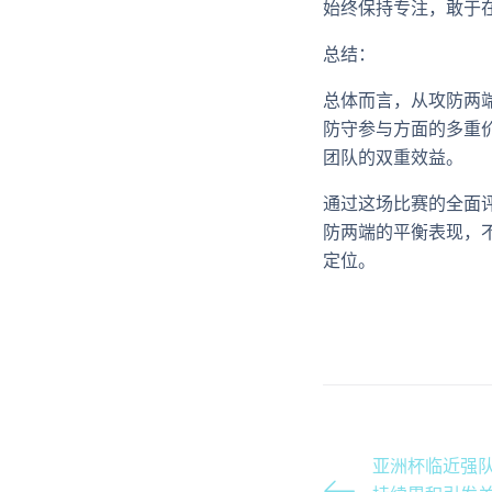
始终保持专注，敢于
总结：
总体而言，从攻防两
防守参与方面的多重
团队的双重效益。
通过这场比赛的全面
防两端的平衡表现，
定位。
亚洲杯临近强