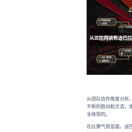
从团队协作角度分析
不断的跑动和交流，
全体现的。
在比赛气质层面，迪