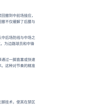
繁回撤到中前场接应，
回撤不仅缓解了后腰与
队中后场防线与中场之
式，为边路球员和中锋
够通过一脚直塞或快速
率。这种对节奏的精准
左脚技术，使其在禁区