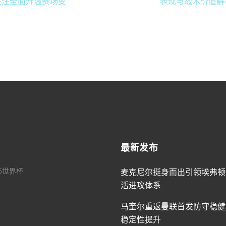
关注全面升温赛场变
表现与战术价值解
最新发布
26世界杯
麦克尼尔挺身而出引领埃弗顿
活进攻体系
马奎尔重返曼联首发防守稳健
稳定性提升