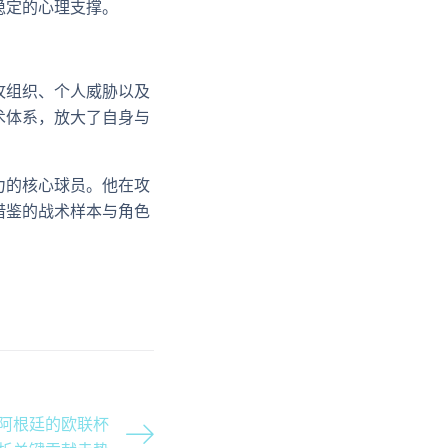
稳定的心理支撑。
攻组织、个人威胁以及
术体系，放大了自身与
力的核心球员。他在攻
借鉴的战术样本与角色
阿根廷的欧联杯