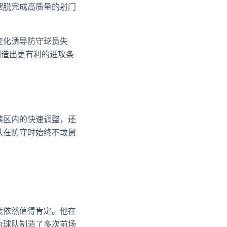
摆脱完成高质量的射门
变化诱导防守球员失
创造出更有利的进攻条
禁区内的快速调整，还
队在防守时始终不敢贸
度依然值得肯定。他在
为球队制造了多次前场