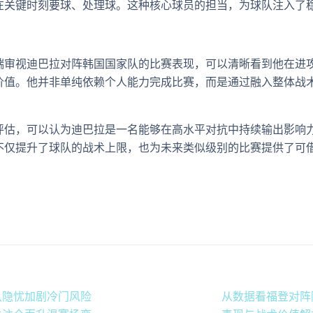
在关键时刻要球、处理球。这种核心球员的担当，为球队注入了
端审视迪巴拉对阵韩国国家队的比赛表现，可以清晰看到他在进
价值。他并非单纯依赖个人能力完成比赛，而是通过融入整体战
评估，可以认为迪巴拉是一名能够在高水平对抗中持续输出影响
不仅提升了球队的战术上限，也为未来类似级别的比赛提供了可
队隐忧加剧冷门风险
从数据看福登对阵