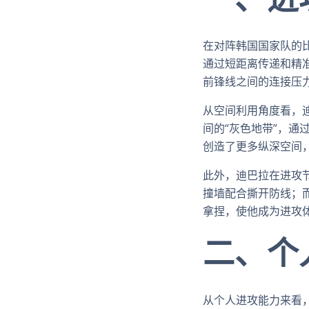
在对阵韩国国家队的
通过短距离传递和精
前锋线之间的连接压
从空间利用角度看，
间的“灰色地带”，
创造了更多纵深空间
此外，迪巴拉在进攻
撞墙配合撕开防线；
拿捏，使他成为进攻体
二、个
从个人进攻能力来看