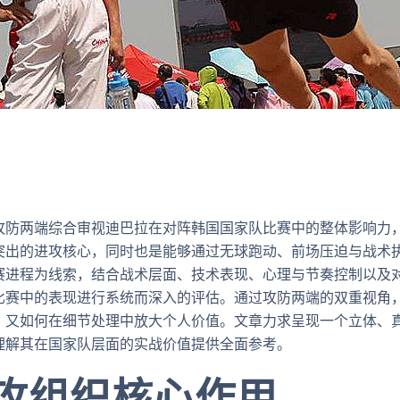
攻防两端综合审视迪巴拉在对阵韩国国家队比赛中的整体影响力
突出的进攻核心，同时也是能够通过无球跑动、前场压迫与战术
赛进程为线索，结合战术层面、技术表现、心理与节奏控制以及
比赛中的表现进行系统而深入的评估。通过攻防两端的双重视角
，又如何在细节处理中放大个人价值。文章力求呈现一个立体、
理解其在国家队层面的实战价值提供全面参考。
攻组织核心作用