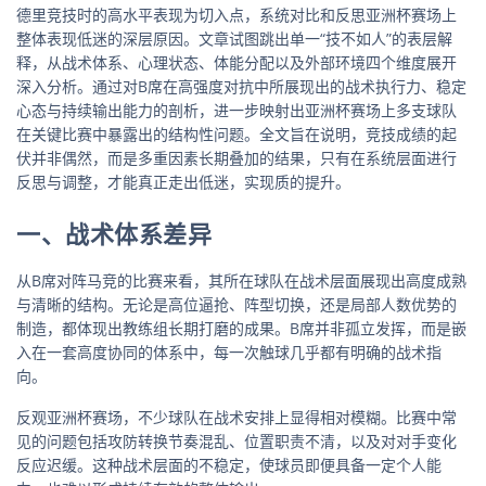
德里竞技时的高水平表现为切入点，系统对比和反思亚洲杯赛场上
整体表现低迷的深层原因。文章试图跳出单一“技不如人”的表层解
释，从战术体系、心理状态、体能分配以及外部环境四个维度展开
深入分析。通过对B席在高强度对抗中所展现出的战术执行力、稳定
心态与持续输出能力的剖析，进一步映射出亚洲杯赛场上多支球队
在关键比赛中暴露出的结构性问题。全文旨在说明，竞技成绩的起
伏并非偶然，而是多重因素长期叠加的结果，只有在系统层面进行
反思与调整，才能真正走出低迷，实现质的提升。
一、战术体系差异
从B席对阵马竞的比赛来看，其所在球队在战术层面展现出高度成熟
与清晰的结构。无论是高位逼抢、阵型切换，还是局部人数优势的
制造，都体现出教练组长期打磨的成果。B席并非孤立发挥，而是嵌
入在一套高度协同的体系中，每一次触球几乎都有明确的战术指
向。
反观亚洲杯赛场，不少球队在战术安排上显得相对模糊。比赛中常
见的问题包括攻防转换节奏混乱、位置职责不清，以及对对手变化
反应迟缓。这种战术层面的不稳定，使球员即便具备一定个人能