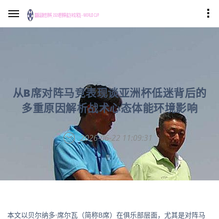
从B席对阵马竞表现谈亚洲杯低迷背后的
多重原因解析战术心态体能环境影响
2026-06-22 11:09:31
本文以贝尔纳多·席尔瓦（简称B席）在俱乐部层面，尤其是对阵马