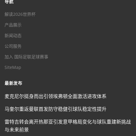
导航
解读2026世界杯
产品展示
新闻动态
公司服务
加入 国际足联足球赛事
SiteMap
最新发布
麦克尼尔挺身而出引领埃弗顿全面激活进攻体系
马奎尔重返曼联首发防守稳健引球队稳定性提升
雷特吉转会离开热那亚引发意甲格局变化与球队重建新挑战
与未来前景