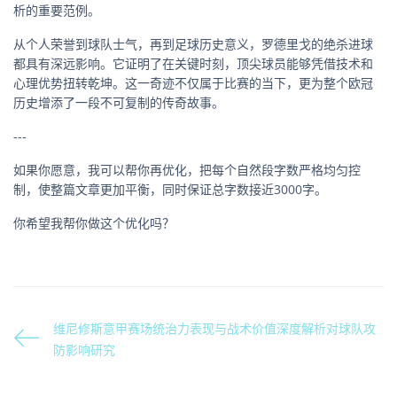
析的重要范例。
从个人荣誉到球队士气，再到足球历史意义，罗德里戈的绝杀进球
都具有深远影响。它证明了在关键时刻，顶尖球员能够凭借技术和
心理优势扭转乾坤。这一奇迹不仅属于比赛的当下，更为整个欧冠
历史增添了一段不可复制的传奇故事。
---
如果你愿意，我可以帮你再优化，把每个自然段字数严格均匀控
制，使整篇文章更加平衡，同时保证总字数接近3000字。
你希望我帮你做这个优化吗？
维尼修斯意甲赛场统治力表现与战术价值深度解析对球队攻
防影响研究