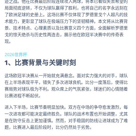
迹之战。他在比赛最后阶段连续攻入两球，将本已看似失去希望的
局面彻底逆转，不仅为球队赢得了胜利，也将自己的名字永远刻在
了欧洲足球的史册上。这场比赛不仅体现了罗德里戈个人超凡的技
术能力，更彰显了球队在极端压力下的坚韧精神。本文将从比赛背
景、技术特点、心理素质以及比赛意义四个方面，全面解析罗德里
戈的惊天绝杀与历史性两连击，展示他在欧冠半决赛中的传奇表
现。
2026世界杯
1、比赛背景与关键时刻
这场欧冠半决赛从一开始就充满悬念。面对实力强大的对手，球队
在上半场表现平平，错失了多次进球良机。比分一度落后，使得比
赛局势对球队极为不利。观众席上的气氛紧张，球迷们的心情随着
比赛进程不断起伏。
进入下半场，比赛节奏明显加快。双方在中场的争夺愈发激烈，每
一次进攻都可能决定最终胜负。球队的战术布置也开始调整，尤其
是在防守反击上更加谨慎。然而，对手稳固的防线让进球成为了难
题，比赛进入最后阶段时，比分仍然处于劣势。