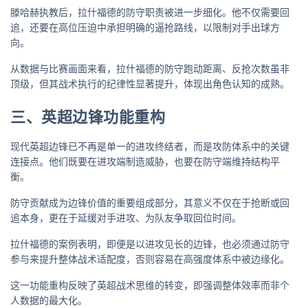
滕哈赫执教后，拉什福德的防守职责被进一步细化。他不仅需要回
追，还要在高位压迫中承担明确的逼抢路线，以限制对手出球方
向。
从数据与比赛画面来看，拉什福德的防守跑动距离、反抢次数虽非
顶级，但其战术执行的纪律性显著提升，体现出角色认知的成熟。
三、英超边锋功能重构
现代英超边锋已不再是单一的进攻终结者，而是攻防体系中的关键
连接点。他们既要在进攻端制造威胁，也要在防守端维持结构平
衡。
防守贡献成为边锋价值的重要组成部分，其意义不仅在于抢断或回
追本身，更在于延缓对手进攻、为队友争取回位时间。
拉什福德的案例表明，即便是以进攻见长的边锋，也必须通过防守
参与来提升整体战术适配度，否则容易在高强度体系中被边缘化。
这一功能重构反映了英超战术思维的转变，即强调整体效率而非个
人数据的最大化。