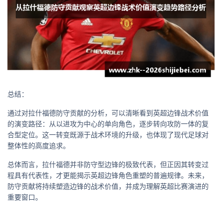
总结：
通过对拉什福德防守贡献的分析，可以清晰看到英超边锋战术价值
的演变路径：从以进攻为中心的单向角色，逐步转向攻防一体的复
合型定位。这一转变既源于战术环境的升级，也体现了现代足球对
整体性的高度追求。
总体而言，拉什福德并非防守型边锋的极致代表，但正因其转变过
程具有代表性，才更能揭示英超边锋角色重塑的普遍规律。未来，
防守贡献将持续塑造边锋的战术价值，并成为理解英超比赛演进的
重要窗口。