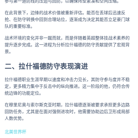
参与第一道防线的压迫与回防，以确保阵型紧凑和空间压缩。
在此背景下，边锋的战术价值被重新评估。能否在丢球后迅速反
抢、在防守转换中回到合理站位，逐渐成为决定其能否立足豪门球
队的重要标准。
战术环境的变化并非一蹴而就，而是伴随着英超整体技战术素养的
提升逐步完成。这一进程为分析拉什福德的防守贡献提供了宏观背
景。
二、拉什福德防守表现演进
拉什福德职业生涯早期以速度和冲击力见长，其防守参与度并不稳
定，更多精力集中于反击中的纵向推进。这一阶段的他，仍符合传
统边锋的功能定位。
在穆里尼奥与索尔斯克亚时期，拉什福德逐渐被要求承担更多边路
回防任务，尤其是在面对强侧进攻时，他需要协助边后卫形成局部
人数优势。
北美世界杯