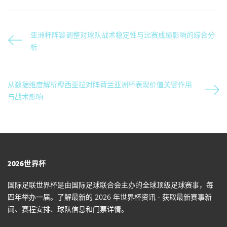
亚洲杯阵容调整对球队战术稳定性与比赛成绩影响的综合分
析
从数据维度解析穆西亚拉对阵荷兰亚洲杯表现价值关键作用
与战术影响
2026世界杯
国际足联世界杯是由国际足球联合会主办的全球顶级足球赛事，每
四年举办一届。了解最新的 2026 年世界杯资讯 - 获取最新赛事新
闻、赛程安排、球队信息和门票详情。