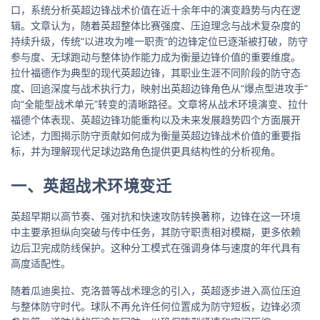
口，系统分析英超边锋战术价值在近十余年中的演变趋势与内在逻
辑。文章认为，随着英超整体比赛强度、压迫理念与战术复杂度的
持续升级，传统“以进攻为唯一职责”的边锋定位已逐渐被打破，防守
参与度、无球跑动与整体协作能力成为衡量边锋价值的重要维度。
拉什福德作为典型的现代英超边锋，其职业生涯不同阶段的防守态
度、回追深度与战术执行力，映射出英超边锋角色从“爆点型进攻手”
向“全能型战术单元”转变的清晰路径。文章将从战术环境演变、拉什
福德个体表现、英超边锋功能重构以及未来发展趋势四个方面展开
论述，力图揭示防守贡献如何成为衡量英超边锋战术价值的重要指
标，并为理解现代足球边路角色提供更具结构性的分析视角。
一、英超战术环境变迁
英超早期以高节奏、强对抗和快速攻防转换著称，边锋在这一环境
中主要承担纵向突破与传中任务，其防守职责相对模糊，更多依赖
边后卫完成防线保护。这种分工模式在强调身体与速度的年代具有
高度适配性。
随着瓜迪奥拉、克洛普等战术理念的引入，英超逐步进入高位压迫
与整体防守时代。球队不再允许任何位置成为防守短板，边锋必须