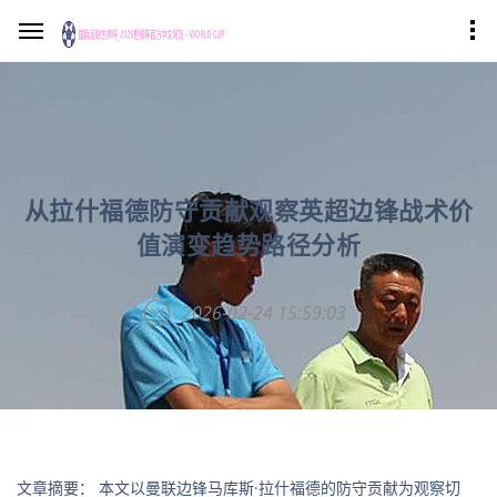
从拉什福德防守贡献观察英超边锋战术价
值演变趋势路径分析
2026-02-24 15:59:03
文章摘要： 本文以曼联边锋马库斯·拉什福德的防守贡献为观察切