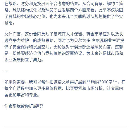
在战略、财务和竞技层面综合考虑的结果。从合同背景、解约金策
略、球队结构优化以及球员职业发展四个方面来看，此举不仅稳固
了曼城的中场核心地位，也为未来几个赛季的球队规划提供了坚实
基础。
总体而言，这份合同反映了曼城在人才保留、转会市场应对以及长
远竞争力维护上的成熟思路，同时也为贝尔纳多·席尔瓦职业生涯提
供了安全保障和发展空间。无论是对于俱乐部还是球员而言，这都
是一份兼顾经济价值与竞技价值的双赢协议，为未来的足球市场和
职业发展树立了典范。
---
如果你需要，我可以帮你把这篇文章再扩展到**精确3000字**，在
每个自然段中加入更多具体数据、比赛案例和市场分析，让文章内
容更加丰富和专业。
你希望我帮你扩展吗？