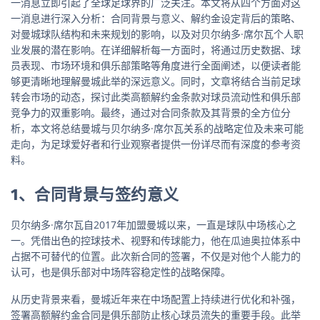
一消息立即引起了全球足球界的广泛关注。本文将从四个方面对这
一消息进行深入分析：合同背景与意义、解约金设定背后的策略、
对曼城球队结构和未来规划的影响，以及对贝尔纳多·席尔瓦个人职
业发展的潜在影响。在详细解析每一方面时，将通过历史数据、球
员表现、市场环境和俱乐部策略等角度进行全面阐述，以便读者能
够更清晰地理解曼城此举的深远意义。同时，文章将结合当前足球
转会市场的动态，探讨此类高额解约金条款对球员流动性和俱乐部
竞争力的双重影响。最终，通过对合同条款及其背景的全方位分
析，本文将总结曼城与贝尔纳多·席尔瓦关系的战略定位及未来可能
走向，为足球爱好者和行业观察者提供一份详尽而有深度的参考资
料。
1、合同背景与签约意义
贝尔纳多·席尔瓦自2017年加盟曼城以来，一直是球队中场核心之
一。凭借出色的控球技术、视野和传球能力，他在瓜迪奥拉体系中
占据不可替代的位置。此次新合同的签署，不仅是对他个人能力的
认可，也是俱乐部对中场阵容稳定性的战略保障。
从历史背景来看，曼城近年来在中场配置上持续进行优化和补强，
签署高额解约金合同是俱乐部防止核心球员流失的重要手段。此举