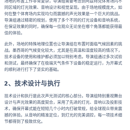
场地的布置工作非常复杂，导演组需要考虑到阿兹特克体育场内不
同区域的灯光效果、音响设计和视觉呈现。由于场地规模庞大，如
何在整个体育场内实现均匀而震撼的声光效果是一个巨大的挑战。
导演组通过精密的规划，使用了多个不同的灯光设备和音响系统，
在保证效果的同时，确保每一位观众无论坐在哪个角落都能获得最
佳的体验。
此外，场地的特殊地理位置也让导演组在布置时面临气候因素的挑
战。墨西哥的气候变化较大，尤其是在高温和湿度较高的情况下，
技术设备的使用和维护都必须加以特别考虑。导演组通过多次试验
和测试，最终确保了在极端天气条件下设备的稳定运行，为开幕式
的顺利进行打下了坚实的基础。
2、技术设计与执行
技术设计和执行是此次声光测试的核心部分。导演组特别重视舞台
设计与声光效果的高度契合，采用了先进的灯光、音响以及投影技
术，确保开幕式能在短短几个小时内打破常规，给全球观众带来震
撼的体验。从音响的精准定位，到灯光的完美调控，每一项技术细
节都得到了极致优化。