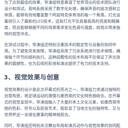
为了达到最佳的效果，导演组特意邀请了世界顶尖的技术团队进行
设计和测试。音响系统采用了数字化处理，确保声音的层次感和立
体感，能够有效地覆盖整个阿兹特克体育场的每一个角落。灯光设
备则引入了最新的LED技术，这些灯光不仅具备极高的亮度和精确
度，而且能够根据不同的场景需求变化色调与强度，给观众带来独
特的视觉冲击。
在测试过程中，导演组还特别注重技术的稳定性与设备的协同作
用。为了避免突发故障，导演组采用了冗余系统进行技术保障，确
保每个环节的顺利执行。这种前瞻性的技术布局不仅保证了声光效
果的震撼性，也为后续的彩排和演出提供了有力的技术支持。
3、视觉效果与创意
视觉效果的设计是此次开幕式的亮点之一，导演组力求通过独特的
创意构思，将足球运动的激情与墨西哥的文化特色相结合。在开幕
式的视觉呈现中，导演组融入了大量的本土文化元素，如墨西哥传
统的色彩、符号以及民俗艺术，既彰显了当地文化的独特性，又与
世界杯这一全球化赛事的精神相契合。
同时，导演组还特别关注舞台布局和演员动作与视觉效果的协同配