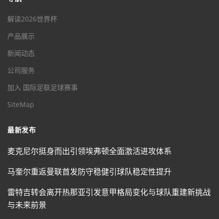
解读2026世界杯
产品展示
新闻动态
公司服务
加入 国际足联足球赛事
SiteMap
最新发布
麦克尼尔挺身而出引领埃弗顿全面激活进攻体系
马奎尔重返曼联首发防守稳健引球队稳定性提升
雷特吉转会离开热那亚引发意甲格局变化与球队重建新挑战
与未来前景