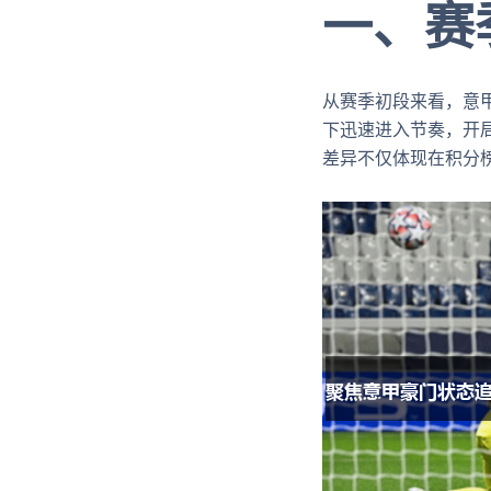
一、赛
从赛季初段来看，意
下迅速进入节奏，开
差异不仅体现在积分