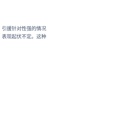
、引援针对性强的情况
，表现起伏不定。这种