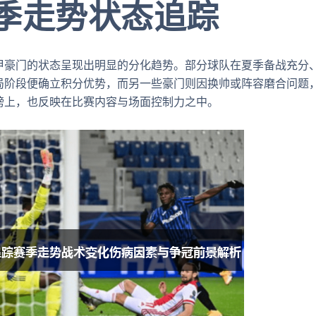
季走势状态追踪
甲豪门的状态呈现出明显的分化趋势。部分球队在夏季备战充分
局阶段便确立积分优势，而另一些豪门则因换帅或阵容磨合问题
榜上，也反映在比赛内容与场面控制力之中。