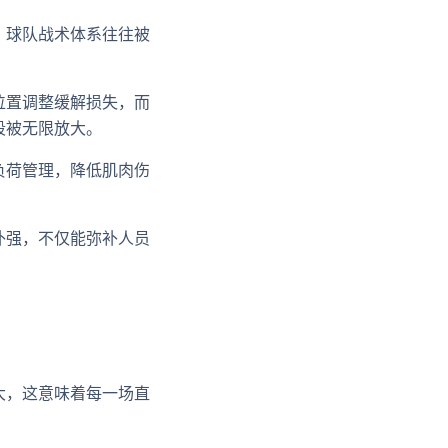
，球队战术体系往往被
。
位置调整缓解损失，而
段被无限放大。
负荷管理，降低肌肉伤
补强，不仅能弥补人员
大，这意味着每一场直