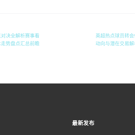
点对决全解析赛事看
英超热点球员转会
术走势盘点汇总前瞻
动向与潜在交易解
最新发布