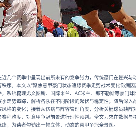
在近几个赛季中呈现出前所未有的竞争张力，传统豪门在复兴与
有秩序。本文以“聚焦意甲豪门状态追踪赛季走势战术变化伤病因
手，系统梳理尤文图斯、国际米兰、AC米兰、那不勒斯等豪门球
赛季走势追踪，解析各队在不同阶段的起伏与稳定性；随后深入
赛风格的变化；接着从伤病与阵容管理角度，分析关键球员缺阵
与赛程难度，对意甲争冠前景进行理性预判。全文力求在数据与
脉络，为读者勾勒出一幅立体、动态的意甲争冠全景图。