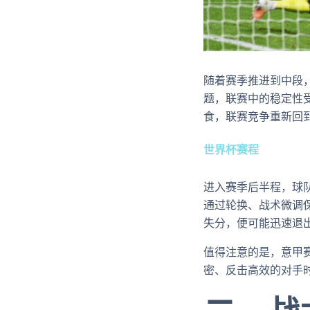
随着赛季推进到中段
题，联赛中的稳定性
食，联赛竞争重新回
世界杯赛程
进入赛季后半程，球
通过轮换、战术微调
失分，便可能迅速退
值得注意的是，意甲
密、反击高效的对手