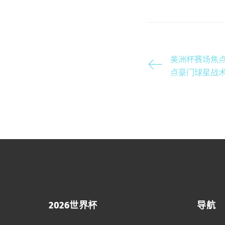
美洲杯赛场焦
点豪门球星战
2026世界杯
导航